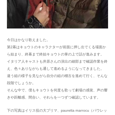
今日はかなり歌えました。
第2幕はキョウトのキャラクターが前面に押し出でくる場面か
ら始まり、終幕まで終始キョウトの掌の上で話が進みます。
イタリア人キャストも井原さんの演出の細部まで確認作業を終
え、色々ありながらも通して進めるようになってきました。
違う組の様子を見ながら自分の組の稽古を進めて行く、そんな
段階でしょうか。
そんな中で、僕もキョウトを何度も歌って劇場の感覚、声の響
きや距離感、間合い、それらを一つずつ確認しています。
下の写真はイリス役の大プリマ、pauretta marrocu（パウレッ