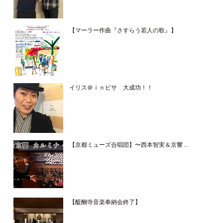
【マーラー作曲『さすらう若人の歌』】
イリス＠ｉｎピサ 大成功！！
【京都ミューズ合唱団】〜西本智実＆京響 ...
【醍醐寺音楽奉納会終了】