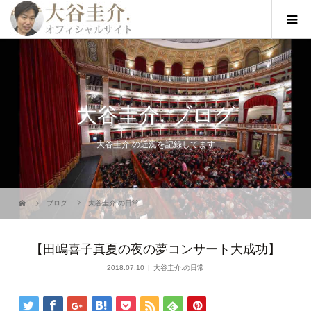
大谷圭介. ブログ
大谷圭介.の近況を記録してます
ブログ
大谷圭介.の日常
【田嶋喜子真夏の夜の夢コンサート大成功】
2018.07.10
大谷圭介.の日常