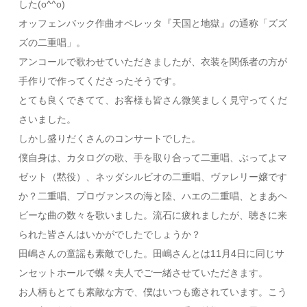
した(o^^o)
オッフェンバック作曲オペレッタ『天国と地獄』の通称「ズズ
ズの
二重唱」。
アンコールで歌わせていただきましたが、衣装を関係者の方が
手作
りで作ってくださったそうです。
とても良くできてて、お客様も皆さん微笑ましく見守ってくだ
さい
ました。
しかし盛りだくさんのコンサートでした。
僕自身は、カタログの歌、手を取り合って二重唱、ぶってよマ
ゼッ
ト（黙役）、ネッダシルビオの二重唱、ヴァレリー嬢です
か？
二重唱、プロヴァンスの海と陸、ハエの二重唱、
とまあヘ
ビーな曲の数々を歌いました。流石に疲れましたが、聴き
に来
られた皆さんはいかがでしたでしょうか？
田嶋さんの童謡も素敵でした。田嶋さんとは11月4日に同じサ
ン
セットホールで蝶々夫人でご一緒させていただきます。
お人柄もとても素敵な方で、僕はいつも癒されています。こう