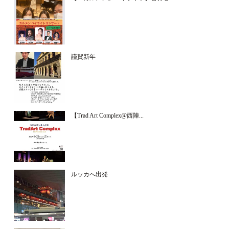
謹賀新年
【Trad Art Complex@西陣...
ルッカへ出発