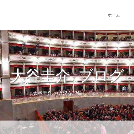
ホーム
大谷圭介. ブログ
大谷圭介.の近況を記録してます