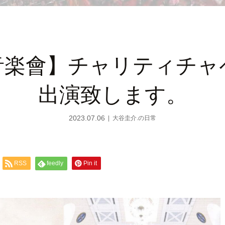
音楽會】チャリティチャ
出演致します。
2023.07.06
大谷圭介.の日常
RSS
feedly
Pin it