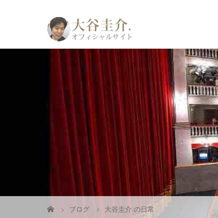
ブログ
大谷圭介.の日常