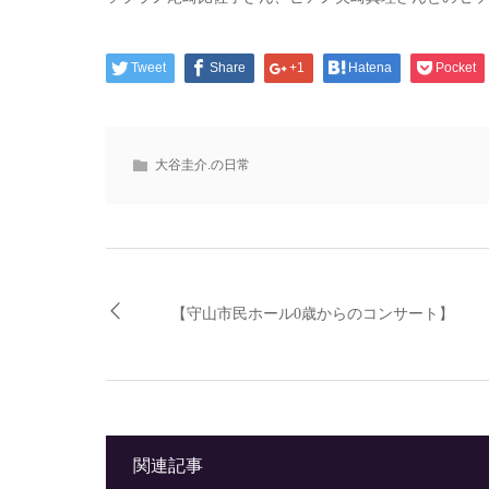
Tweet
Share
+1
Hatena
Pocket
大谷圭介.の日常
【守山市民ホール0歳からのコンサート】
関連記事