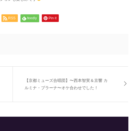
RSS
feedly
Pin it
【京都ミューズ合唱団】〜西本智実＆京響 カ
ルミナ・ブラーナ〜オケ合わせでした！