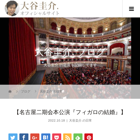
大谷圭介. ブログ
大谷圭介.の近況を記録してます
ブログ
大谷圭介.の日常
【名古屋二期会本公演『フィガロの結婚』】
2022.10.18
大谷圭介.の日常