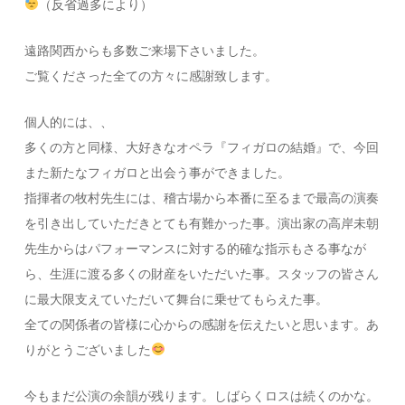
（反省過多により）
遠路関西からも多数ご来場下さいました。
ご覧くださった全ての方々に感謝致します。
個人的には、、
多くの方と同様、大好きなオペラ『フィガロの結婚』で、今回
また新たなフィガロと出会う事ができました。
指揮者の牧村先生には、稽古場から本番に至るまで最高の演奏
を引き出していただきとても有難かった事。演出家の高岸未朝
先生からはパフォーマンスに対する的確な指示もさる事なが
ら、生涯に渡る多くの財産をいただいた事。スタッフの皆さん
に最大限支えていただいて舞台に乗せてもらえた事。
全ての関係者の皆様に心からの感謝を伝えたいと思います。あ
りがとうございました
今もまだ公演の余韻が残ります。しばらくロスは続くのかな。