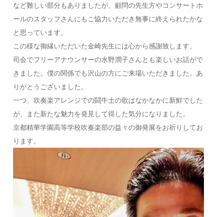
など難しい部分もありましたが、顧問の先生方やコンサートホ
ールのスタッフさんにもご協力いただき無事に終えられたかな
と思っています。
この様な御縁いただいた金崎先生には心から感謝致します。
司会でフリーアナウンサーの水野潤子さんとも楽しいお話がで
きました。僕の関係でも沢山の方にご来場いただきました。あ
りがとうございました。
一つ、吹奏楽アレンジでの闘牛士の歌はなかなかに新鮮でした
が、また新たな魅力を発見して得した気分になりました。
京都精華学園高等学校吹奏楽部の益々の御発展をお祈りしてお
ります。