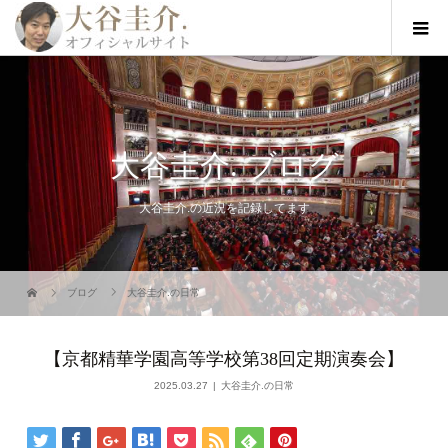
大谷圭介. ブログ
大谷圭介.の近況を記録してます
ブログ
大谷圭介.の日常
【京都精華学園高等学校第38回定期演奏会】
2025.03.27
大谷圭介.の日常