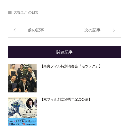
大谷圭介.の日常
前の記事
次の記事
関連記事
【奈良フィル特別演奏会『モツレク』】
【京フィル創立50周年記念公演】