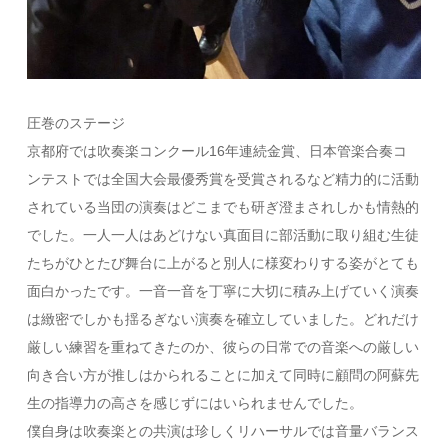
圧巻のステージ
京都府では吹奏楽コンクール16年連続金賞、日本管楽合奏コ
ンテストでは全国大会最優秀賞を受賞されるなど精力的に活動
されている当団の演奏はどこまでも研ぎ澄まされしかも情熱的
でした。一人一人はあどけない真面目に部活動に取り組む生徒
たちがひとたび舞台に上がると別人に様変わりする姿がとても
面白かったです。一音一音を丁寧に大切に積み上げていく演奏
は緻密でしかも揺るぎない演奏を確立していました。どれだけ
厳しい練習を重ねてきたのか、彼らの日常での音楽への厳しい
向き合い方が推しはかられることに加えて同時に顧問の阿蘇先
生の指導力の高さを感じずにはいられませんでした。
僕自身は吹奏楽との共演は珍しくリハーサルでは音量バランス