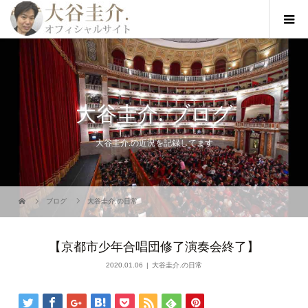
大谷圭介. ブログ
大谷圭介.の近況を記録してます
ブログ
大谷圭介.の日常
【京都市少年合唱団修了演奏会終了】
2020.01.06
大谷圭介.の日常