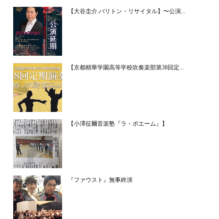
【大谷圭介.バリトン・リサイタル】〜公演...
【京都精華学園高等学校吹奏楽部第38回定...
【小澤征爾音楽塾『ラ・ボエーム』】
『ファウスト』無事終演