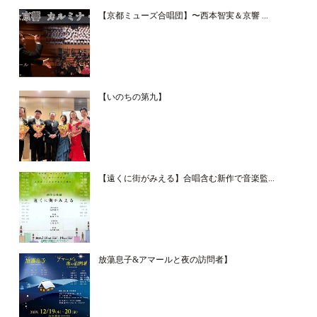
【京都ミューズ合唱団】〜西本智実＆京響 ...
【いのちの第九】
【遠くに街がみえる】合唱含む新作で音楽監...
放蕩息子&アマールと夜の訪問者】