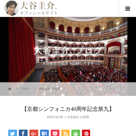
大谷圭介. ブログ
大谷圭介.の近況を記録してます
ブログ
大谷圭介.の日常
【京都シンフォニカ40周年記念第九】
2025.10.05
大谷圭介.の日常