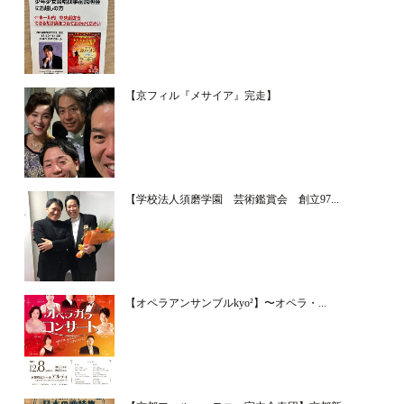
【京フィル『メサイア』完走】
【学校法人須磨学園 芸術鑑賞会 創立97...
【オペラアンサンブルkyo²】〜オペラ・...