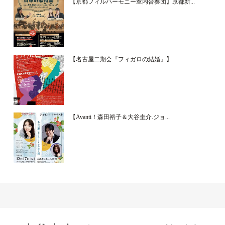
【京都フィルハーモニー室内合奏団】京都新...
【名古屋二期会『フィガロの結婚』】
【Avanti！森田裕子＆大谷圭介.ジョ...