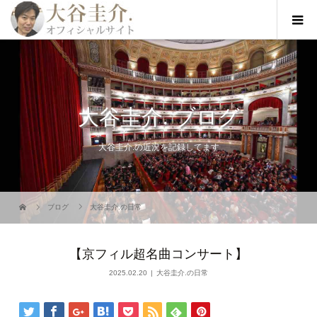
大谷圭介. ブログ
大谷圭介.の近況を記録してます
ブログ
大谷圭介.の日常
【京フィル超名曲コンサート】
2025.02.20
大谷圭介.の日常