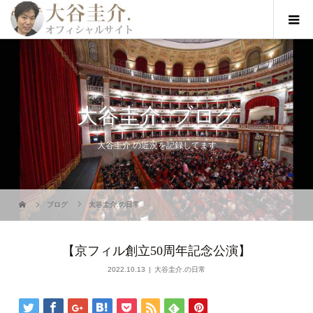
大谷圭介. ブログ
大谷圭介.の近況を記録してます
ブログ
大谷圭介.の日常
【京フィル創立50周年記念公演】
2022.10.13
大谷圭介.の日常