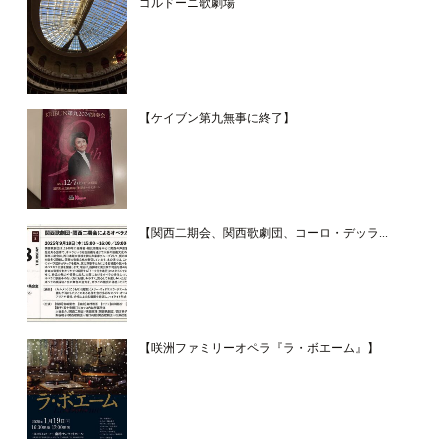
ゴルドーニ歌劇場
【ケイブン第九無事に終了】
【関西二期会、関西歌劇団、コーロ・デッラ...
【咲洲ファミリーオペラ『ラ・ボエーム』】