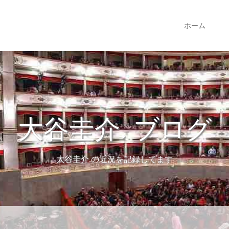
ホーム
大谷圭介. ブログ
大谷圭介.の近況を記録してます