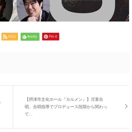
RSS
feedly
Pin it
【摂津市文化ホール『カルメン』】児童合
香
唱、合唱指導でプロデュース段階から関わっ
て...