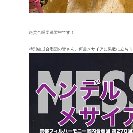
絶賛合唱団練習中です！
特別編成合唱団の皆さん、何曲メサイアに果敢に立ち向