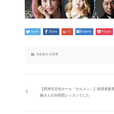
Tweet
Share
+1
Hatena
Pocket
大谷圭介.の日常
【摂津市文化ホール『カルメン』】指揮者森
織さんの合唱団レッスンでした