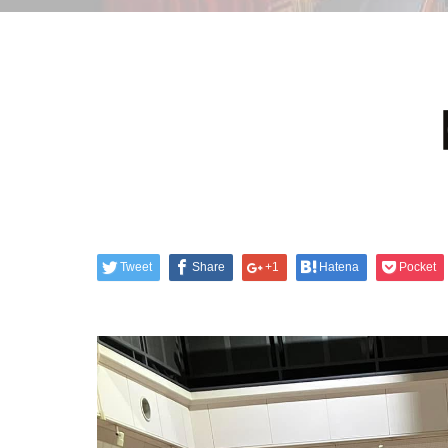
Tweet
Share
+1
Hatena
Pocket