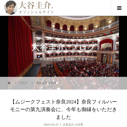
大谷圭介. ブログ
大谷圭介.の近況を記録してます
ブログ
大谷圭介.の日常
【ムジークフェスト奈良2024】奈良フィルハー
モニーの第九演奏会に、今年も御縁をいただき
ました
2024.03.27
大谷圭介.の日常