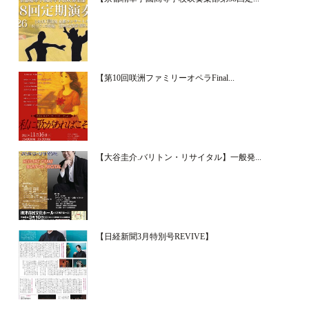
【第10回咲洲ファミリーオペラFinal...
【大谷圭介.バリトン・リサイタル】一般発...
【日経新聞3月特別号REVIVE】