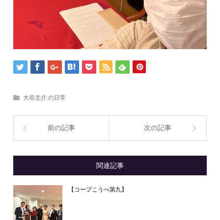
大谷圭介.の日常
前の記事
次の記事
関連記事
【コープこうべ第九】