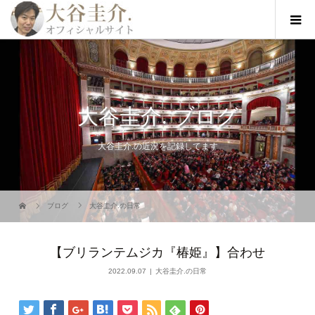
大谷圭介. ブログ
大谷圭介.の近況を記録してます
ブログ
大谷圭介.の日常
【ブリランテムジカ『椿姫』】合わせ
2022.09.07
大谷圭介.の日常