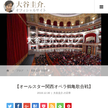
大谷圭介. ブログ
大谷圭介.の近況を記録してます
ブログ
大谷圭介.の日常
【オールスター関西オペラ鶴亀歌合戦】
2019.12.30
大谷圭介.の日常