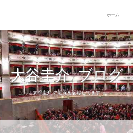
ホーム
大谷圭介. ブログ
大谷圭介.の近況を記録してます