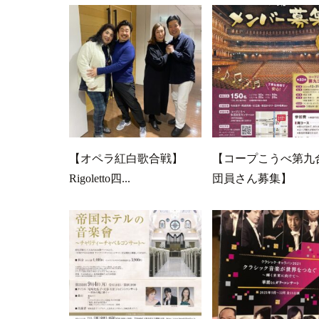
【オペラ紅白歌合戦】
【コープこうべ第九
Rigoletto四...
団員さん募集】