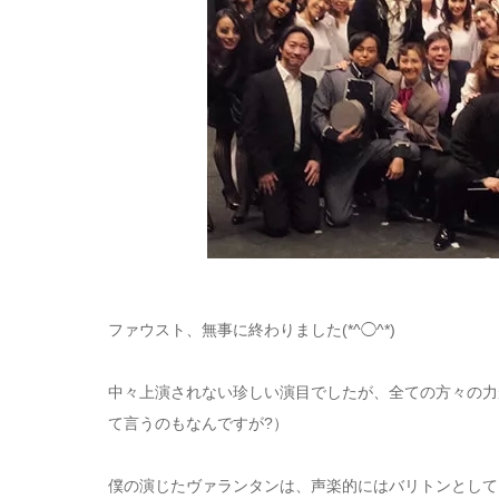
ファウスト、無事に終わりました(*^◯^*)
中々上演されない珍しい演目でしたが、全ての方々の力
て言うのもなんですが?）
僕の演じたヴァランタンは、声楽的にはバリトンとして