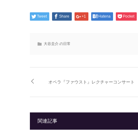
Tweet
Share
+1
Hatena
Pocket
大谷圭介.の日常
オペラ『ファウスト』レクチャーコンサート
関連記事