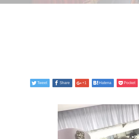
Tweet
Share
+1
Hatena
Pocket